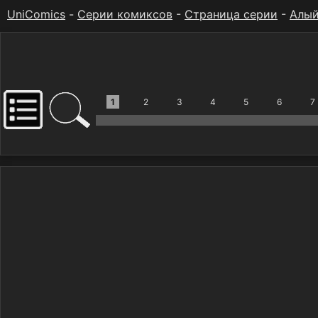
UniComics
-
Серии комиксов
-
Страница серии
-
Алый
1
2
3
4
5
6
7