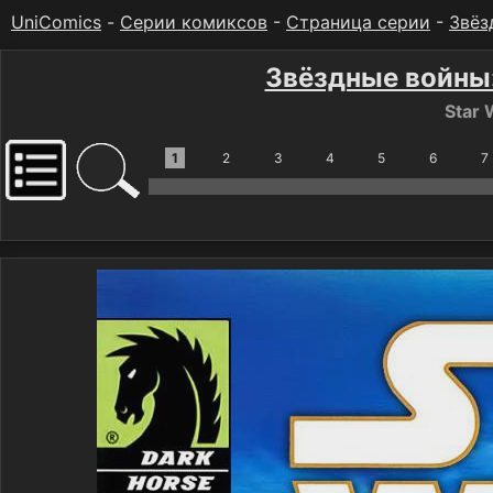
UniComics
-
Серии комиксов
-
Страница серии
-
Звёз
Звёздные войны
Star 
1
2
3
4
5
6
7