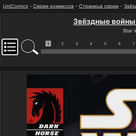
UniComics
-
Серии комиксов
-
Страница серии
-
Звёз
Звёздные войны
Star 
1
2
3
4
5
6
7