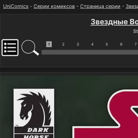
UniComics
-
Серии комиксов
-
Страница серии
-
Звез
Звездные Во
St
1
2
3
4
5
6
7