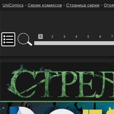
UniComics
-
Серии комиксов
-
Страница серии
-
Отря
1
2
3
4
5
6
7