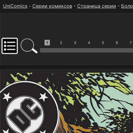
UniComics
-
Серии комиксов
-
Страница серии
-
Боло
1
2
3
4
5
6
7