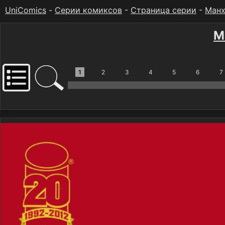
UniComics
-
Серии комиксов
-
Страница серии
-
Манх
М
1
2
3
4
5
6
7