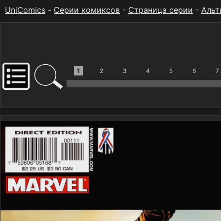
UniComics
-
Серии комиксов
-
Страница серии
-
Альт
1
2
3
4
5
6
7