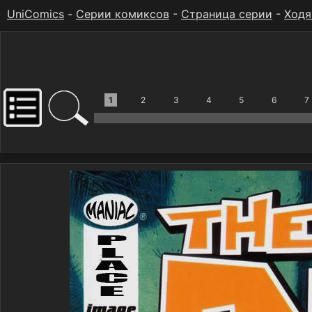
UniComics
-
Серии комиксов
-
Страница серии
-
Ходя
1
2
3
4
5
6
7