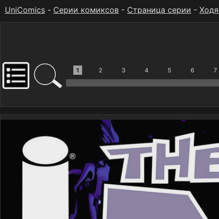
UniComics
-
Серии комиксов
-
Страница серии
-
Ходя
1
2
3
4
5
6
7