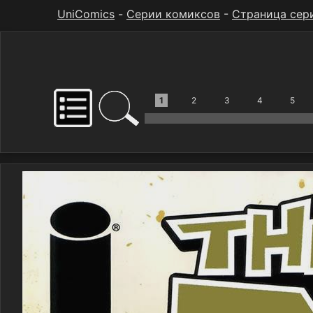
UniComics
-
Серии комиксов
-
Страница сер
1
2
3
4
5