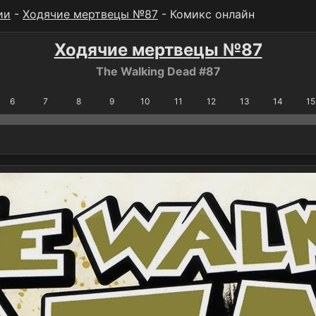
ии
-
Ходячие мертвецы №87
- Комикс онлайн
Ходячие мертвецы №87
The Walking Dead #87
6
7
8
9
10
11
12
13
14
15