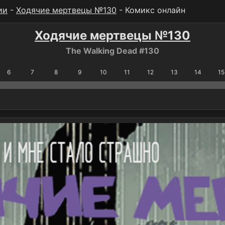
ии
-
Ходячие мертвецы №130
- Комикс онлайн
Ходячие мертвецы №130
The Walking Dead #130
6
7
8
9
10
11
12
13
14
15