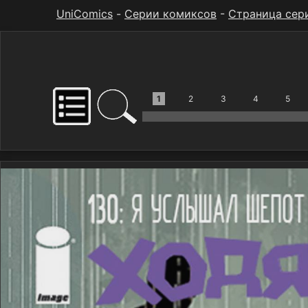
UniComics
-
Серии комиксов
-
Страница сер
1
2
3
4
5