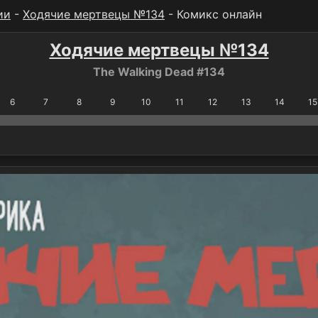
ии
-
Ходячие мертвецы №134
- Комикс онлайн
Ходячие мертвецы №134
The Walking Dead #134
6
7
8
9
10
11
12
13
14
15