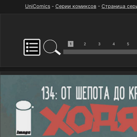
UniComics
-
Серии комиксов
-
Страница сер
1
2
3
4
5