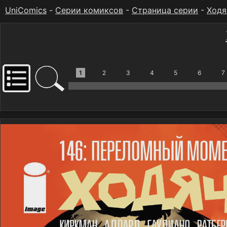
UniComics
-
Серии комиксов
-
Страница серии
-
Ходя
1
2
3
4
5
6
7