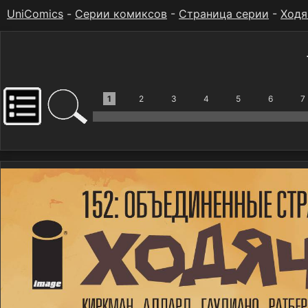
UniComics
-
Серии комиксов
-
Страница серии
-
Ходя
1
2
3
4
5
6
7