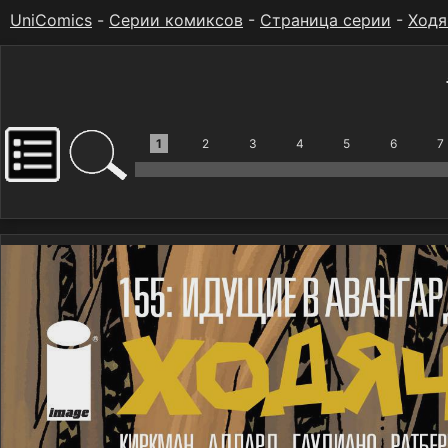
UniComics
-
Серии комиксов
-
Страница серии
-
Ходя
1
2
3
4
5
6
7