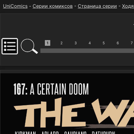
UniComics
-
Серии комиксов
-
Страница серии
-
Ходя
1
2
3
4
5
6
7