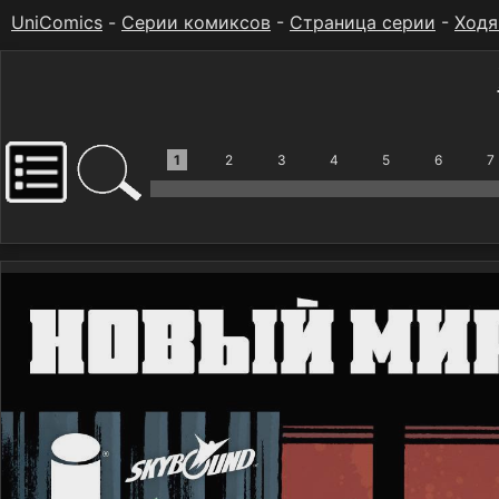
UniComics
-
Серии комиксов
-
Страница серии
-
Ходя
1
2
3
4
5
6
7