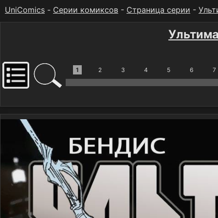
UniComics
-
Серии комиксов
-
Страница серии
-
Ульт
Ультима
1
2
3
4
5
6
7