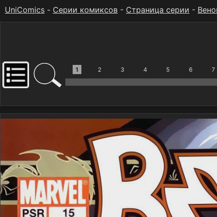
UniComics
-
Серии комиксов
-
Страница серии
-
Вено
1
2
3
4
5
6
7