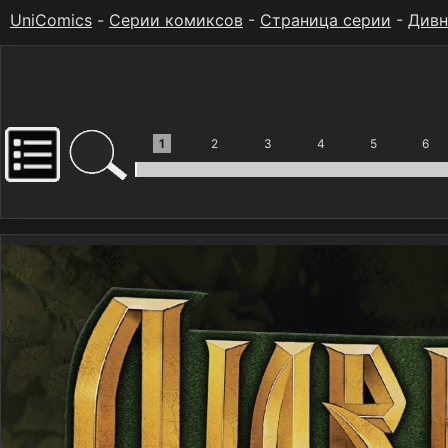
UniComics
-
Серии комиксов
-
Страница серии
-
Див
1
2
3
4
5
6