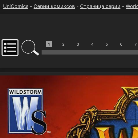
UniComics
-
Серии комиксов
-
Страница серии
-
Worl
1
2
3
4
5
6
7