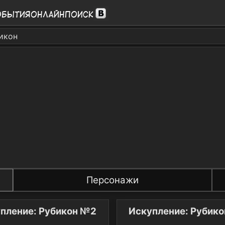
обытия
Онлайн
Поиск
икон
Персонажи
пление: Рубикон №2
Искупление: Рубик