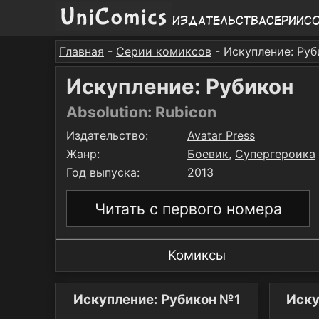
Издательства
Серии
С
Главная
-
Серии комиксов
- Искупление: Руб
Искупление: Рубикон
Absolution: Rubicon
Издательство:
Avatar Press
Жанр:
Боевик
,
Супергероика
Год выпуска:
2013
Читать с первого номера
Комиксы
Искупление: Рубикон №1
Иску