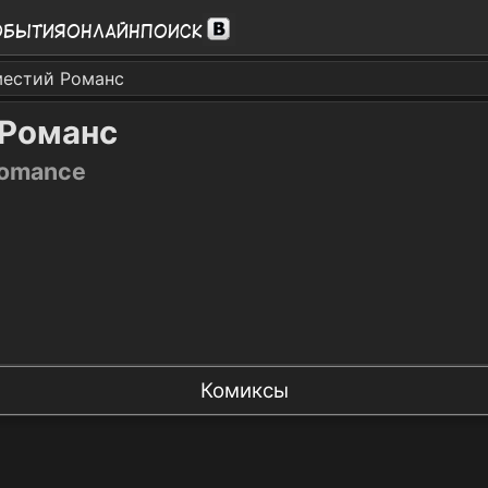
обытия
Онлайн
Поиск
местий Романс
 Романс
Romance
Комиксы