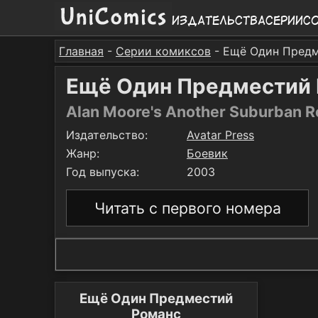
Издательства
Серии
С
Главная
-
Серии комиксов
- Ещё Один Пред
Ещё Один Предместий
Alan Moore's Another Suburban 
Издательство:
Avatar Press
Жанр:
Боевик
Год выпуска:
2003
Читать с первого номера
Ещё Один Предместий
Романс