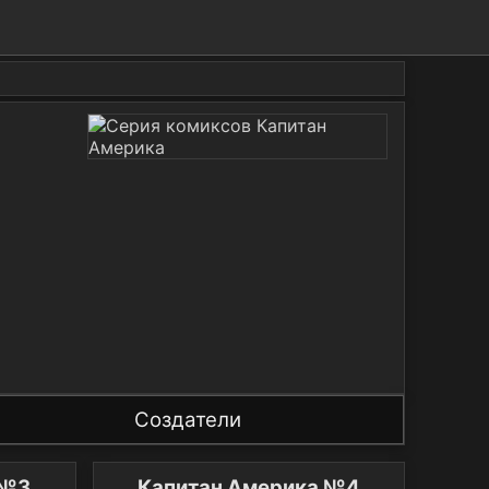
Создатели
питан Америка №3
Капитан Америка №4