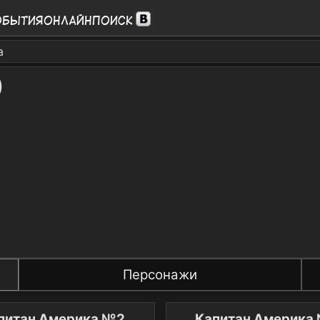
обытия
Онлайн
Поиск
а
)
Персонажи
Капитан Америка №2
Ка