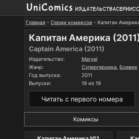
Издательства
Серии
С
Главная
-
Серии комиксов
- Капитан Америк
Капитан Америка (2011
Captain America (2011)
Издательство:
Marvel
Жанр:
Супергероика
,
Боевик
Год выпуска:
2011
Выпуски:
19 из 19
Читать с первого номера
Комиксы
Капитан Америка №1