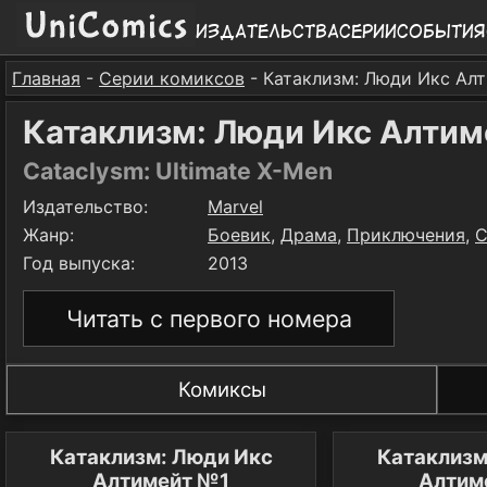
Издательства
Серии
События
Главная
-
Серии комиксов
- Катаклизм: Люди Икс Ал
Катаклизм: Люди Икс Алтим
Cataclysm: Ultimate X-Men
Издательство:
Marvel
Жанр:
Боевик
,
Драма
,
Приключения
,
С
Год выпуска:
2013
Читать с первого номера
Комиксы
Катаклизм: Люди Икс
Катаклизм
Алтимейт №1
Алтим