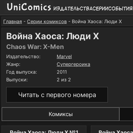
Издательства
Серии
События
Главная
-
Серии комиксов
- Война Хаоса: Люди X
Война Хаоса: Люди X
Chaos War: X-Men
Издательство:
Marvel
Жанр:
Супергероика
Год выпуска:
2011
Выпуски:
2 из 2
Читать с первого номера
Комиксы
Война Хаоса: Люди X №1
Война Хаос