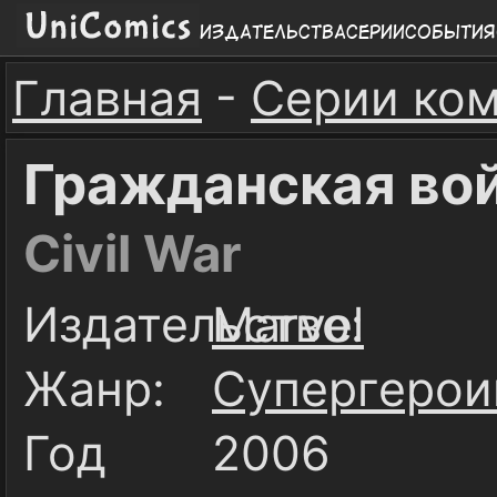
Издательства
Серии
События
Главная
-
Серии ко
Гражданская во
Civil War
Издательство:
Marvel
Жанр:
Супергерои
Год
2006