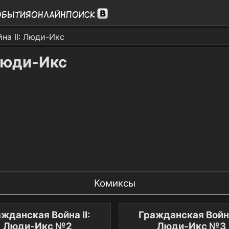
обытия
Онлайн
Поиск
на II: Люди-Икс
 Люди-Икс
Комиксы
жданская Война II:
Гражданская Война
Люди-Икс №2
Люди-Икс №3