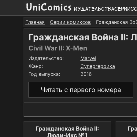
Издательства
Серии
С
Главная
-
Серии комиксов
- Гражданская Вой
Гражданская Война II:
Civil War II: X-Men
Издательство:
Marvel
Жанр:
Супергероика
Год выпуска:
2016
Читать с первого номера
Гражданская Война II:
Гра
Люди-Икс №1