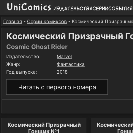
Издательства
Серии
События
Главная
-
Серии комиксов
- Космический Призрачны
Космический Призрачный Г
Cosmic Ghost Rider
Издательство:
Marvel
Жанр:
Фантастика
Год выпуска:
2018
Читать с первого номера
Космический Призрачный
Космически
Гонщик №1
Гонщ