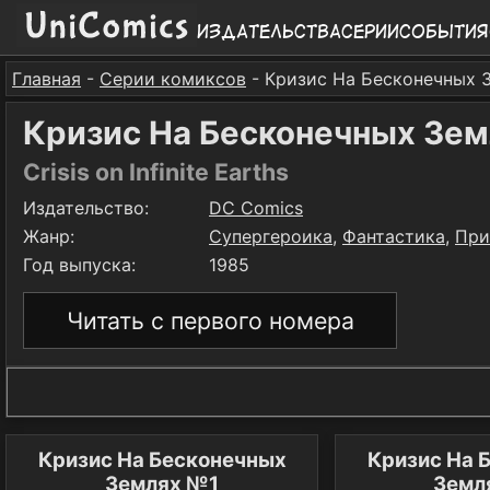
Издательства
Серии
События
Главная
-
Серии комиксов
- Кризис На Бесконечных 
Кризис На Бесконечных Зем
Crisis on Infinite Earths
Издательство:
DC Comics
Жанр:
Супергероика
,
Фантастика
,
При
Год выпуска:
1985
Читать с первого номера
Кризис На Бесконечных
Кризис На 
Землях №1
Земл