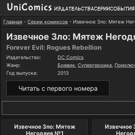
Издательства
Серии
События
Главная
-
Серии комиксов
- Извечное Зло: Мятеж Не
Извечное Зло: Мятеж Негод
Forever Evil: Rogues Rebellion
Издательство:
DC Comics
Жанр:
Боевик
,
Супергероика
,
Приклю
Год выпуска:
2013
Читать с первого номера
Извечное Зло: Мятеж
Извечное 
Негодяев №1
Негод