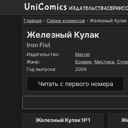
Издательства
Серии
С
Главная
-
Серии комиксов
- Железный Кулак
Железный Кулак
Iron Fist
Издательство:
Marvel
Жанр:
Боевик
,
Мистика
,
Супе
Год выпуска:
2004
Читать с первого номера
Железный Кулак №1
Же