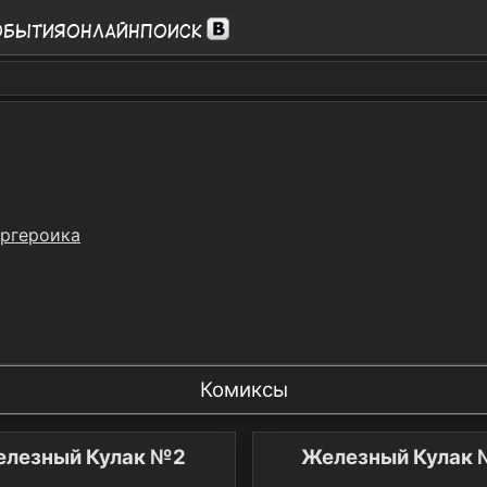
обытия
Онлайн
Поиск
ргероика
Комиксы
лезный Кулак №2
Железный Кулак