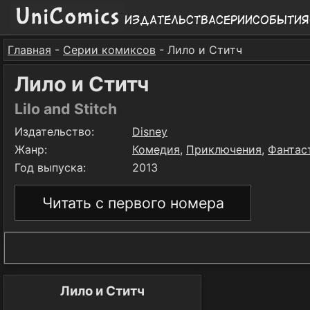
Издательства
Серии
События
Главная
-
Серии комиксов
- Лило и Ститч
Лило и Ститч
Lilo and Stitch
Издательство:
Disney
Жанр:
Комедия
,
Приключения
,
Фантас
Год выпуска:
2013
Читать с первого номера
Лило и Ститч