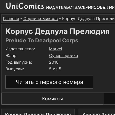
Издательства
Серии
События
Главная
-
Серии комиксов
- Корпус Дедпула Прелюди
Корпус Дедпула Прелюдия
Prelude To Deadpool Corps
Издательство:
Marvel
Жанр:
Супергероика
Год выпуска:
2010
Выпуски:
5 из 5
Читать с первого номера
Комиксы
Корпус Дедпула Прелюдия
Корпус Дедп