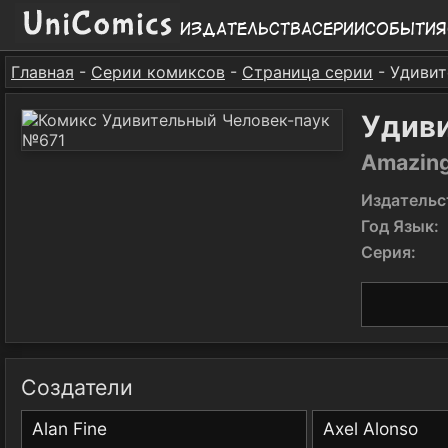
Издательства
Серии
События
Главная
-
Серии комиксов
-
Страница серии
- Удивит
Удив
Amazing
Издательс
Год Язык:
Серия:
Создатели
Alan Fine
Axel Alonso