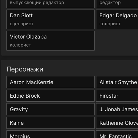
выпускающий редактор
редактор
Dan Slott
Edgar Delgado
сценарист
колорист
Victor Olazaba
колорист
Персонажи
Aaron MacKenzie
Alistair Smythe
Eddie Brock
Firestar
Gravity
J. Jonah Jame
Kaine
Katherine Glov
Morbius
Mr. Fantastic