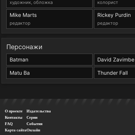
художник, обложка
колорист
Mike Marts
Rickey Purdin
редактор
редактор
Персонажи
Batman
David Zavimbe
Matu Ba
Thunder Fall
О проекте
Издательства
Контакты
Серии
FAQ
События
Карта сайта
Онлайн