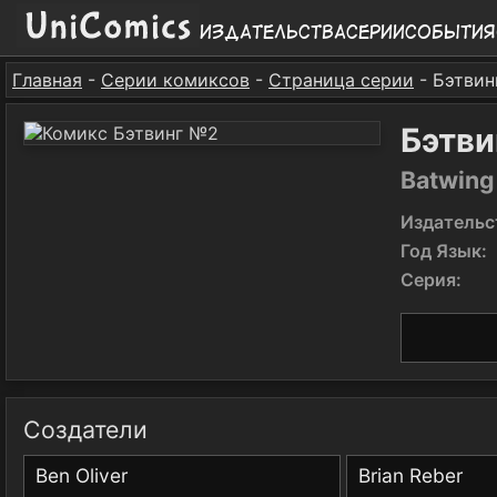
Издательства
Серии
События
Главная
-
Серии комиксов
-
Страница серии
- Бэтвин
Бэтви
Batwing
Издательс
Год Язык:
Серия:
Создатели
Ben Oliver
Brian Reber