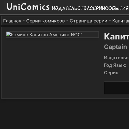
Издательства
Серии
События
Главная
-
Серии комиксов
-
Страница серии
- Капита
Капи
Captain
Издательс
Год Язык:
Серия: