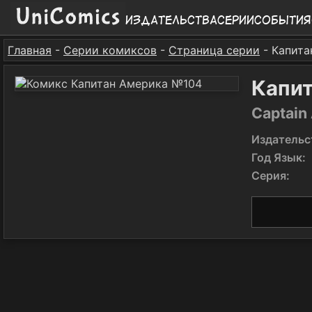
Издательства
Серии
События
Главная
-
Серии комиксов
-
Страница серии
- Капита
Капи
Captain
Издательс
Год Язык:
Серия: