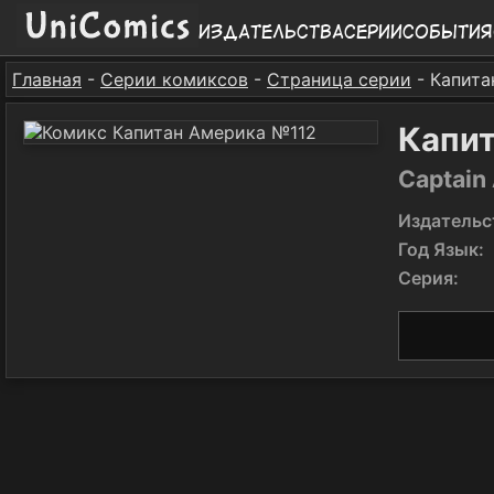
Издательства
Серии
События
Главная
-
Серии комиксов
-
Страница серии
- Капита
Капит
Captain
Издательс
Год Язык:
Серия: