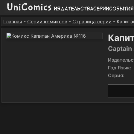
Издательства
Серии
События
Главная
-
Серии комиксов
-
Страница серии
- Капита
Капи
Captain
Издательс
Год Язык:
Серия: