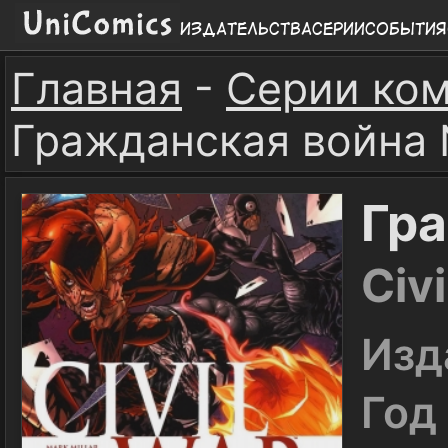
Издательства
Серии
События
Главная
-
Серии ко
Гражданская война
Гр
Civ
Изд
Год