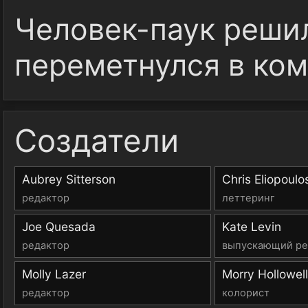
Человек-паук реши
переметнулся в ком
Создатели
Aubrey Sitterson
Chris Eliopoulo
редактор
леттеринг
Joe Quesada
Kate Levin
редактор
выпускающий ре
Molly Lazer
Morry Hollowell
редактор
колорист