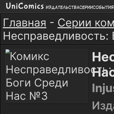
Издательства
Серии
События
Главная
-
Серии ко
Несправедливость:
Нес
На
Inj
Изд