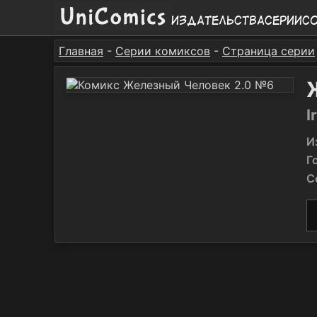
Издательства
Серии
С
Главная
-
Серии комиксов
-
Страница серии
I
И
Г
С