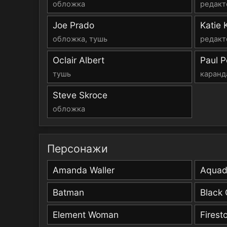
обложка
редакт
Joe Prado
Katie 
обложка, тушь
редакт
Oclair Albert
Paul Pe
тушь
каранд
Steve Skroce
обложка
Персонажи
Amanda Waller
Aqua
Batman
Black
Element Woman
Firest