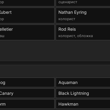
ор
сценарист
Kubert
Nathan Eyring
ор
колорист
lletier
Rod Reis
аш
колорист, обложка
dog
Aquaman
 Canary
Black Lightning
orm
Hawkman