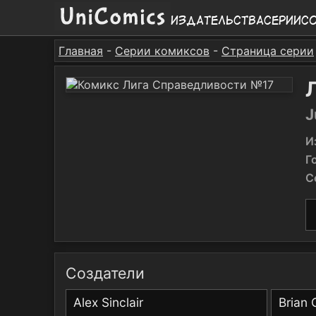
Издательства
Серии
С
Главная
-
Серии комиксов
-
Страница серии
J
И
Г
С
Создатели
Alex Sinclair
Brian