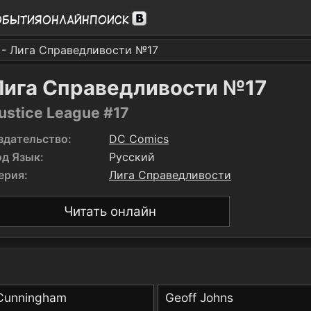
обытия
Онлайн
Поиск
- Лига Справедливости №17
Лига Справедливости №17
ustice League #17
здательство:
DC Comics
од Язык:
Русский
ерия:
Лига Справедливости
Читать онлайн
 Cunningham
Geoff Johns