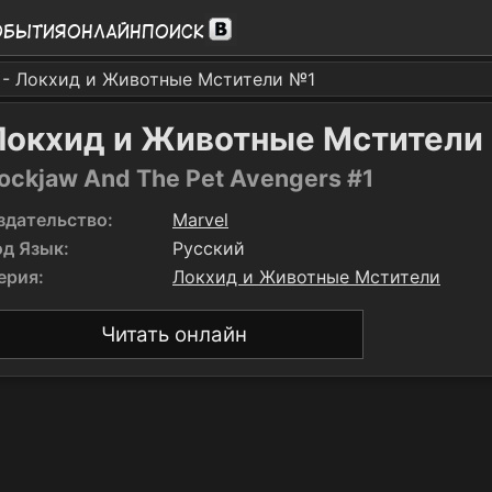
обытия
Онлайн
Поиск
- Локхид и Животные Мстители №1
Локхид и Животные Мстители
ockjaw And The Pet Avengers #1
здательство:
Marvel
од Язык:
Русский
ерия:
Локхид и Животные Мстители
Читать онлайн