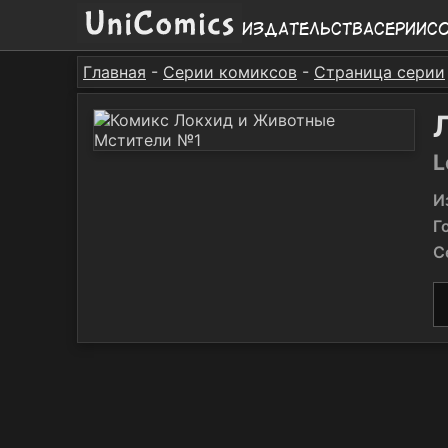
Издательства
Серии
С
Главная
-
Серии комиксов
-
Страница серии
L
И
Г
С