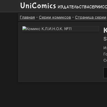
Издательства
Серии
С
Главная
-
Серии комиксов
-
Страница серии
S
И
Г
С