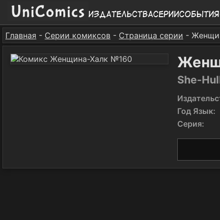
Издательства
Серии
События
Главная
-
Серии комиксов
-
Страница серии
- Женщи
Женщ
She-Hul
Издательс
Год Язык:
Серия: