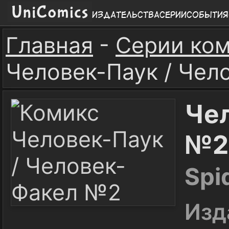
Издательства
Серии
События
Главная
-
Серии ко
Человек-Паук / Чел
Чел
№2
Spi
Изд