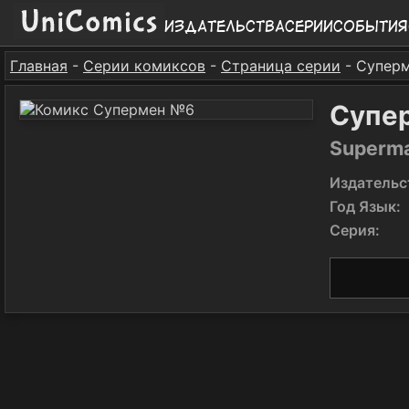
Издательства
Серии
События
Главная
-
Серии комиксов
-
Страница серии
- Супер
Супе
Superm
Издательс
Год Язык:
Серия: